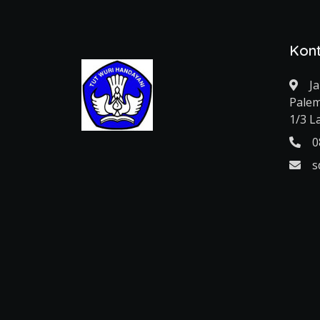
Kon
J
Palem
1/3 
0
s