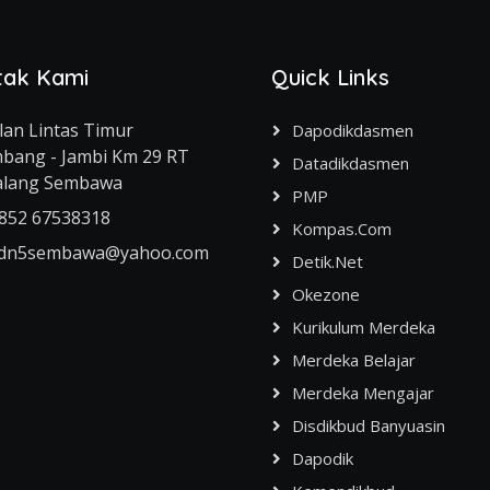
tak Kami
Quick Links
alan Lintas Timur
Dapodikdasmen
bang - Jambi Km 29 RT
Datadikdasmen
Lalang Sembawa
PMP
852 67538318
Kompas.com
dn5sembawa@yahoo.com
Detik.net
Okezone
Kurikulum Merdeka
Merdeka Belajar
Merdeka Mengajar
Disdikbud Banyuasin
Dapodik