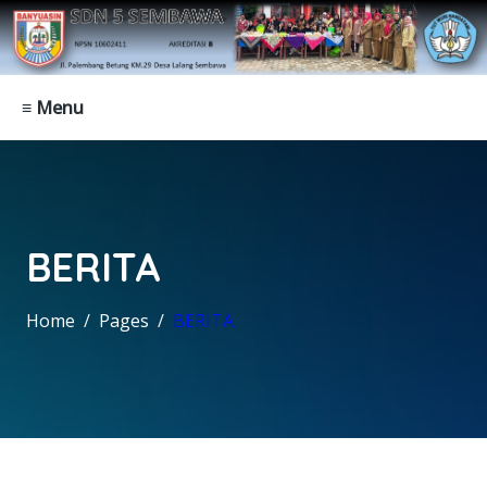
≡ Menu
BERITA
Home
Pages
BERITA