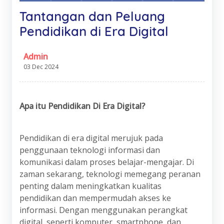
Tantangan dan Peluang
Pendidikan di Era Digital
Admin
03 Dec 2024
Apa itu Pendidikan Di Era Digital?
Pendidikan di era digital merujuk pada
penggunaan teknologi informasi dan
komunikasi dalam proses belajar-mengajar. Di
zaman sekarang, teknologi memegang peranan
penting dalam meningkatkan kualitas
pendidikan dan mempermudah akses ke
informasi. Dengan menggunakan perangkat
digital, seperti komputer, smartphone, dan